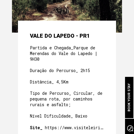
SOBRE NÓS
VALE DO LAPEDO - PR1
A NOSSA HERANÇA
Partida e Chegada_Parque de
Merendas do Vale do Lapedo |
MÃE-CASA
9H30
QUARTOS
Duração do Percurso_ 2h15
A NOSSA COMIDA
Distância_ 4,5Km
BOOK YOUR STAY
Tipo de Percurso_ Circular, de
BEM ESTAR NA GRUTA
pequena rota, por caminhos
rurais e asfalto;
A NOSSA PISCINA
Nível Dificuldade_ Baixo
EVENTOS
Site_
https://www.visiteleiria.pt/percursos