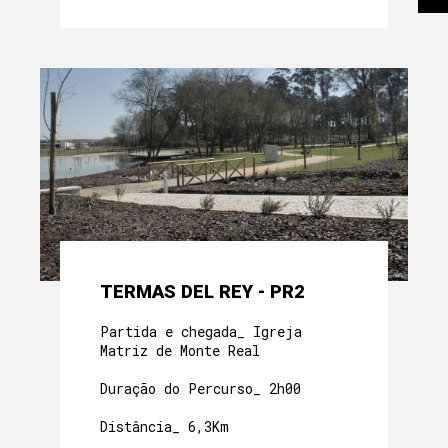
NO NOSSO JARDIM
À NOSSA VOLTA
PROGRAMAS E ATIVIDADES
GALERIA
TERMAS DEL REY - PR2
Partida e chegada_ Igreja
Matriz de Monte Real
Duração do Percurso_ 2h00
Distância_ 6,3Km