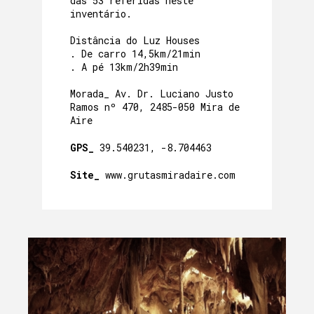
das 53 referidas neste
inventário.
Distância do Luz Houses
. De carro 14,5km/21min
. A pé 13km/2h39min
Morada_ Av. Dr. Luciano Justo
Ramos nº 470, 2485-050 Mira de
Aire
GPS_
39.540231, -8.704463
Site_
www.grutasmiradaire.com