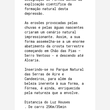
PROGRAMAS E ATIVIDADES
explicação científica da
formação natural desta
GALERIA
depressão.
As erosões provocadas pelas
chuvas e pelas águas nascentes
criaram um cenário natural
impressionante. Assim, a sua
forma assemelha-se a um enorme
abatimento da crosta terrestre
começando em Chão das Pias –
Serro Ventoso - e descendo até
Alcaria.
Inserindo-se no Parque Natural
das Serras de Aire e
Candeeiros, para além da
beleza inerente à sua forma, a
Fórnea, é ainda, enriquecida
pela natureza que a envolve.
Distancia do Luz Houses
. De carro 25Km/35min