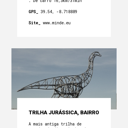
. De carro 16,3km/31min
GPS_
39.54, -8.718889
Site_
www.minde.eu
TRILHA JURÁSSICA, BAIRRO
A mais antiga trilha de