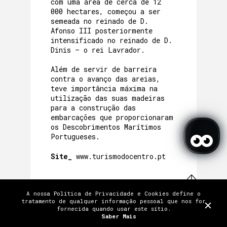
com uma área de cerca de 12
000 hectares, começou a ser
semeada no reinado de D.
Afonso III posteriormente
intensificado no reinado de D.
Dinis – o rei Lavrador.
Além de servir de barreira
contra o avanço das areias,
teve importância máxima na
utilização das suas madeiras
para a construção das
embarcações que proporcionaram
os Descobrimentos Marítimos
Portugueses.
Site_
www.turismodocentro.pt
SCROLL
A nossa Política de Privacidade e Cookies define o
TERMOS E CONDIÇÕES
POLÍTICA DE PRIVACIDADE
tratamento de qualquer informação pessoal que nos for
TRABALHE CONNOSCO
fornecida quando usar este sítio.
FAQ
PRÉMIOS E MENÇÕES
CRÉDITOS
Trabalhe connosco
FAQ
Saber Mais
LICENÇAS
CONTACTOS E LOCALIZAÇÃO