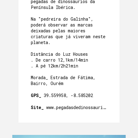
pegadas de dinossáurios da
Península Ibérica.
Na "pedreira do Galinha",
poderá observar as marcas
deixadas pelas maiores
criaturas que já viveram neste
planeta.
Distância do Luz Houses
. De carro 12,1km/14min
. A pé 12km/2h21min
Morada_ Estrada de Fátima,
Bairro, Ourém
GPS_
39.559958, -8.585202
Site_
www.pegadasdedinossaurios.org