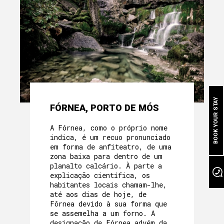
SOBRE NÓS
A NOSSA HERANÇA
MÃE-CASA
QUARTOS
A NOSSA COMIDA
BOOK YOUR STAY
FÓRNEA, PORTO DE MÓS
BEM ESTAR NA GRUTA
A Fórnea, como o próprio nome
A NOSSA PISCINA
indica, é um recuo pronunciado
em forma de anfiteatro, de uma
zona baixa para dentro de um
EVENTOS
planalto calcário. À parte a
explicação científica, os
NO NOSSO JARDIM
habitantes locais chamam-lhe,
até aos dias de hoje, de
À NOSSA VOLTA
Fôrnea devido à sua forma que
se assemelha a um forno. A
designação de Fórnea advém da