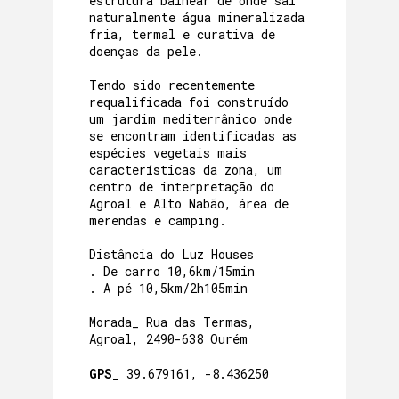
estrutura balnear de onde sai
naturalmente água mineralizada
fria, termal e curativa de
doenças da pele.
Tendo sido recentemente
requalificada foi construído
um jardim mediterrânico onde
se encontram identificadas as
espécies vegetais mais
características da zona, um
centro de interpretação do
Agroal e Alto Nabão, área de
merendas e camping.
Distância do Luz Houses
. De carro 10,6km/15min
. A pé 10,5km/2h105min
Morada_ Rua das Termas,
Agroal, 2490-638 Ourém
GPS_
39.679161, -8.436250