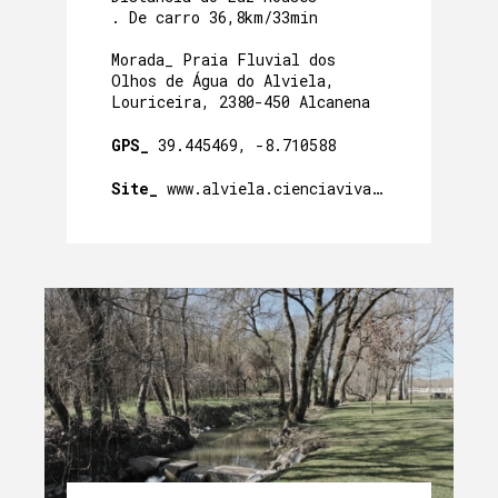
. De carro 36,8km/33min
Morada_ Praia Fluvial dos
Olhos de Água do Alviela,
Louriceira, 2380-450 Alcanena
GPS_
39.445469, -8.710588
Site_
www.alviela.cienciaviva.pt