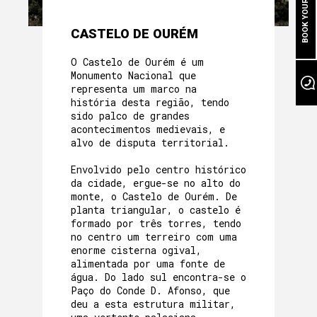
BOOK YOUR STAY
BEM ESTAR NA GRUTA
A NOSSA PISCINA
CASTELO DE OURÉM
O Castelo de Ourém é um
EVENTOS
Monumento Nacional que
representa um marco na
NO NOSSO JARDIM
história desta região, tendo
sido palco de grandes
À NOSSA VOLTA
acontecimentos medievais, e
alvo de disputa territorial.
PROGRAMAS E ATIVIDADES
Envolvido pelo centro histórico
da cidade, ergue-se no alto do
GALERIA
monte, o Castelo de Ourém. De
planta triangular, o castelo é
formado por três torres, tendo
no centro um terreiro com uma
enorme cisterna ogival,
alimentada por uma fonte de
água. Do lado sul encontra-se o
Paço do Conde D. Afonso, que
deu a esta estrutura militar,