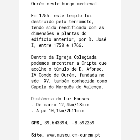
Ourém neste burgo medieval.
Em 1755, este templo foi
destruído pelo terramoto,
tendo sido reedificado com as
dimensões e plantas do
edifício anterior, por D. José
I, entre 1758 e 1766.
Dentro da Igreja Colegiada
podemos encontrar a Cripta que
acolhe o túmulo de D. Afonso,
IV Conde de Ourém, fundada no
séc. XV, também conhecida como
Capela do Marquês de Valença.
Distância do Luz Houses
. De carro 12,4km/18min
. A pé 10,1km/2h11min
GPS_
39.643394, -8.592259
Site_
www.museu.cm-ourem.pt