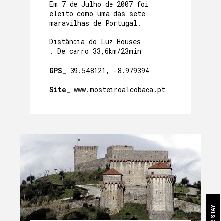
Em 7 de Julho de 2007 foi
eleito como uma das sete
maravilhas de Portugal.
Distância do Luz Houses
. De carro 33,6km/23min
GPS_
39.548121, -8.979394
Site_
www.mosteiroalcobaca.pt
SOBRE NÓS
A NOSSA HERANÇA
MÃE-CASA
QUARTOS
A NOSSA COMIDA