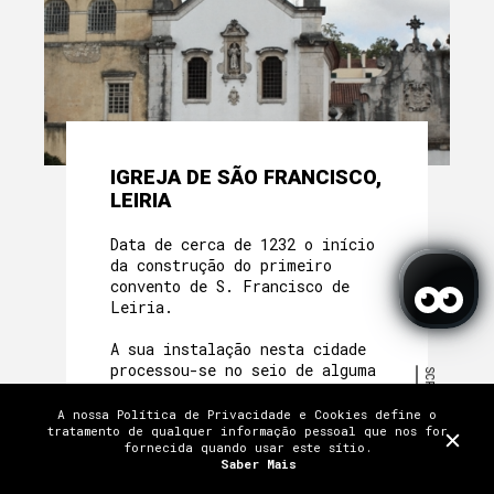
IGREJA DE SÃO FRANCISCO,
LEIRIA
Data de cerca de 1232 o início
da construção do primeiro
convento de S. Francisco de
Leiria.
A sua instalação nesta cidade
processou-se no seio de alguma
SCROLL
polémica, mas, obtida a
proteção do Papa Gregório IX,
A nossa Política de Privacidade e Cookies define o
TERMOS E CONDIÇÕES
POLÍTICA DE PRIVACIDADE
em 1232, os frades acabariam
tratamento de qualquer informação pessoal que nos for
TRABALHE CONNOSCO
fornecida quando usar este sítio.
FAQ
PRÉMIOS E MENÇÕES
CRÉDITOS
por conquistar a simpatia e o
Saber Mais
LICENÇAS
CONTACTOS E LOCALIZAÇÃO
coração dos habitantes.