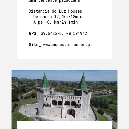
uma vertente palaciana.
Distância do Luz Houses
. De carro 12,4km/18min
. A pé 10,1km/2h11min
GPS_
39.642570, -8.591942
Site_
www.museu.cm-ourem.pt