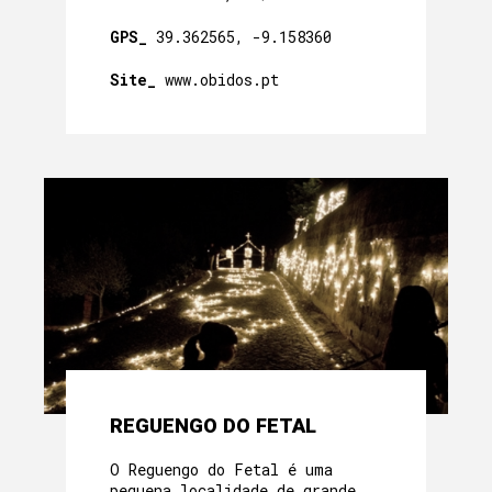
GPS_
39.362565, -9.158360
Site_
www.obidos.pt
REGUENGO DO FETAL
O Reguengo do Fetal é uma
pequena localidade de grande