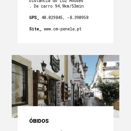
Distância do Luz Houses
. De carro 94,9km/53min
GPS_
40.029845, -8.390958
Site_
www.cm-penela.pt
ÓBIDOS