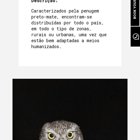
BOOK YOUR STAY
Descrição:
BEM ESTAR NA GRUTA
Caracterizados pela penugem
A NOSSA PISCINA
preto-mate, encontram-se
distribuídas por todo o país,
EVENTOS
em todo o tipo de zonas,
rurais ou urbanas, uma vez que
estão bem adaptadas a meios
NO NOSSO JARDIM
humanizados.
À NOSSA VOLTA
PROGRAMAS E ATIVIDADES
GALERIA