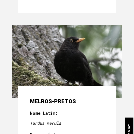
SOBRE NÓS
A NOSSA HERANÇA
MÃE-CASA
MELROS-PRETOS
QUARTOS
Nome Latim:
A NOSSA COMIDA
Turdus merula