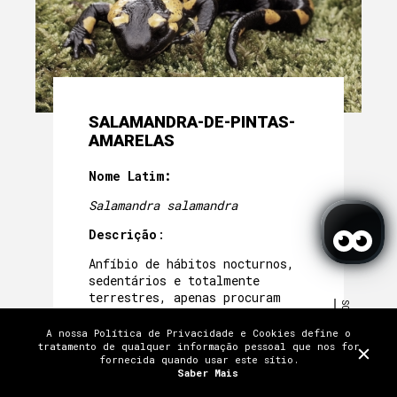
SALAMANDRA-DE-PINTAS-
AMARELAS
Nome Latim:
Salamandra salamandra
Descrição
:
Anfíbio de hábitos nocturnos,
sedentários e totalmente
terrestres, apenas procuram
SCROLL
meios aquáticos para depositar
os ovos. Alimentam-se de
A nossa Política de Privacidade e Cookies define o
TERMOS E CONDIÇÕES
POLÍTICA DE PRIVACIDADE
tratamento de qualquer informação pessoal que nos for
invertebrados terrestres.
TRABALHE CONNOSCO
fornecida quando usar este sítio.
FAQ
PRÉMIOS E MENÇÕES
CRÉDITOS
Saber Mais
LICENÇAS
CONTACTOS E LOCALIZAÇÃO