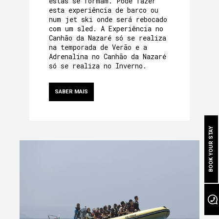
estas se formam. Pode fazer
esta experiência de barco ou
num jet ski onde será rebocado
com um sled. A Experiência no
Canhão da Nazaré só se realiza
SOBRE NÓS
na temporada de Verão e a
Adrenalina no Canhão da Nazaré
A NOSSA HERANÇA
só se realiza no Inverno.
MÃE-CASA
SABER MAIS
QUARTOS
A NOSSA COMIDA
BOOK YOUR STAY
BEM ESTAR NA GRUTA
A NOSSA PISCINA
EVENTOS
NO NOSSO JARDIM