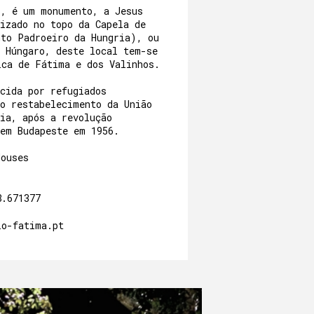
6, é um monumento, a Jesus
izado no topo da Capela de
nto Padroeiro da Hungria), ou
o Húngaro, deste local tem-se
ica de Fátima e dos Valinhos.
cida por refugiados
 o restabelecimento da União
ia, após a revolução
 em Budapeste em 1956.
Houses
8.671377
io-fatima.pt