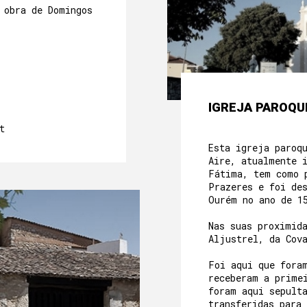
 obra de Domingos
IGREJA PAROQUI
t
Esta igreja paroq
Aire, atualmente 
Fátima, tem como 
Prazeres e foi de
Ourém no ano de 
Nas suas proximid
Aljustrel, da Cov
Foi aqui que fora
receberam a prime
foram aqui sepult
transferidas para