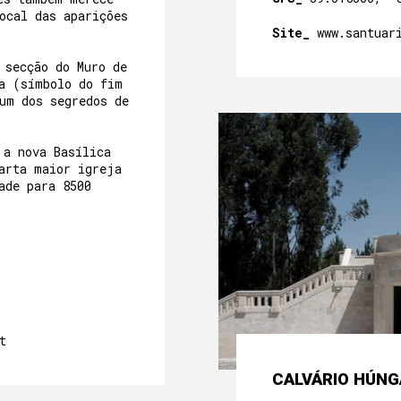
ocal das aparições
Site_
www.santuar
 secção do Muro de
a (símbolo do fim
um dos segredos de
 a nova Basílica
arta maior igreja
ade para 8500
t
CALVÁRIO HÚNG