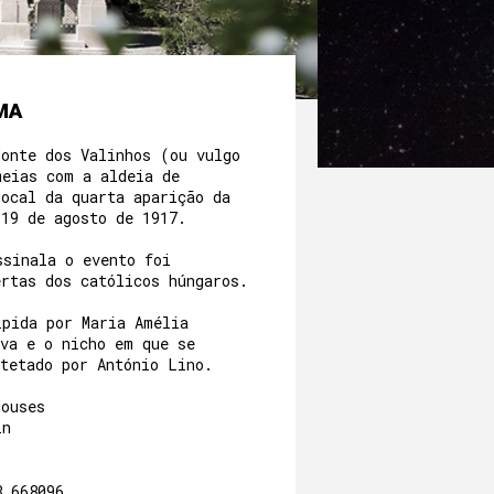
MA
Monte dos Valinhos (ou vulgo
meias com a aldeia de
local da quarta aparição da
 19 de agosto de 1917.
ssinala o evento foi
ertas dos católicos húngaros.
lpida por Maria Amélia
lva e o nicho em que se
itetado por António Lino.
Houses
min
8.668096