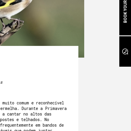
BOOK YOUR STAY
s
é muito comum e reconhecível
vermelha. Durante a Primavera
 a cantar no altos das
postes e telhados. No
 frequentemente em bandos de
ráveis que podem juntar