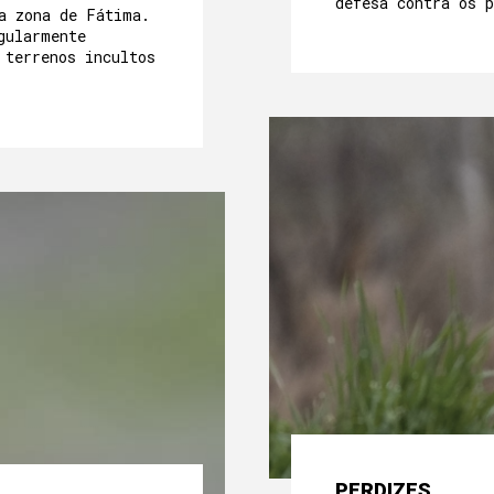
defesa contra os p
a zona de Fátima.
gularmente
 terrenos incultos
PERDIZES