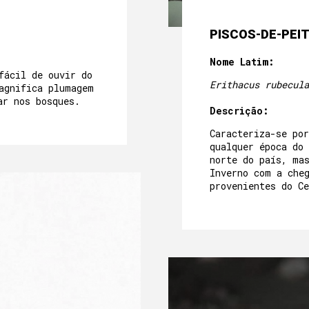
PISCOS-DE-PEI
Nome Latim:
fácil de ouvir do
Erithacus rubecula
agnifica plumagem
ar nos bosques.
Descrição:
Caracteriza-se po
qualquer época do
norte do país, ma
Inverno com a che
provenientes do Ce