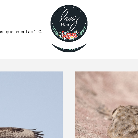
FAUNA
os que escutam" George Santayana