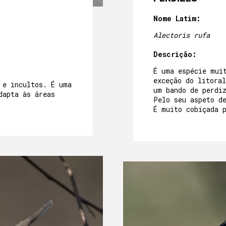
Nome Latim:
Alectoris rufa
Descrição:
É uma espécie mui
exceção do litoral
 e incultos. É uma
um bando de perdi
dapta às áreas
Pelo seu aspeto d
É muito cobiçada 
SOBRE NÓS
A NOSSA HERANÇA
MÃE-CASA
QUARTOS
A NOSSA COMIDA