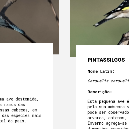
BEM ESTAR NA GRUTA
A NOSSA PISCINA
EVENTOS
NO NOSSO JARDIM
À NOSSA VOLTA
PINTASSILGOS
PROGRAMAS E ATIVIDADES
Nome Latim:
GALERIA
Carduelis cardueli
Descrição:
ma ave destemida,
Esta pequena ave 
s ramos das
pela sua máscara 
ssas cabeças, em
pode ser observado
 das espécies mais
arvores, antenas, 
tal do país.
Inverno agrega-se
dimensões conside