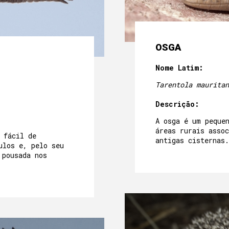
OSGA
Nome Latim:
Tarentola mauritan
Descrição:
A osga é um peque
áreas rurais asso
 fácil de
antigas cisternas.
ulos e, pelo seu
 pousada nos