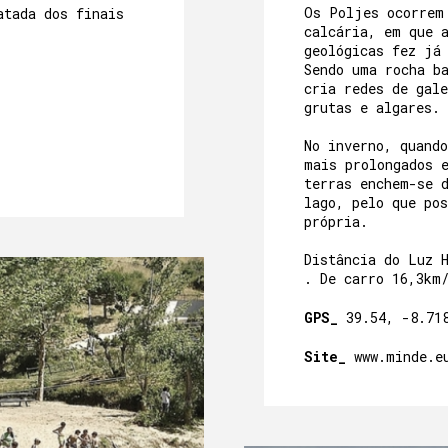
Os Poljes ocorrem
atada dos finais
calcária, em que 
geológicas fez já
Sendo uma rocha b
cria redes de gale
grutas e algares.
No inverno, quand
mais prolongados 
terras enchem-se 
lago, pelo que po
própria.
Distância do Luz 
. De carro 16,3km
GPS_
39.54, -8.71
Site_
www.minde.e