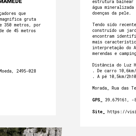
 MAMEDE
BEM ESTAR NA GRUTA
estrutura balnear
água mineralizada
doenças da pele.
çadores que
A NOSSA PISCINA
magnifica gruta
Tendo sido recent
e 350 metros, por
EVENTOS
construído um jar
de de 45 metros
encontram identif
NO NOSSO JARDIM
mais característi
interpretação do A
À NOSSA VOLTA
merendas e campin
Distância do Luz 
PROGRAMAS E ATIVIDADES
. De carro 10,6km
Moeda, 2495-028
. A pé 10,5km/2h1
GALERIA
Morada_ Rua das T
GPS_
39.679161, -
Site_
https://vis