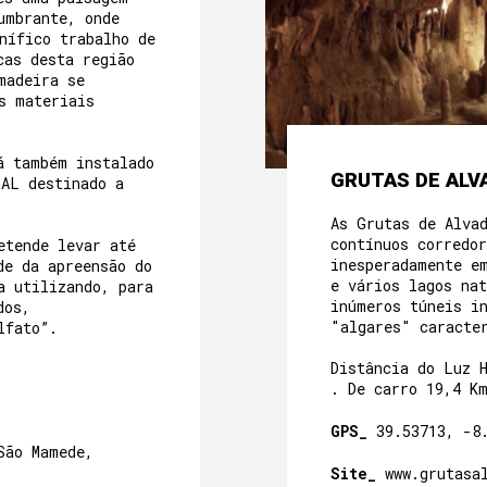
umbrante, onde
nífico trabalho de
cas desta região
madeira se
s materiais
á também instalado
GRUTA
AL destinado a
As Grutas de Alva
contínuos corredo
etende levar até
inesperadamente e
de da apreensão do
e vários lagos na
a utilizando, para
inúmeros túneis i
dos,
"algares" caracte
lfato”.
Distância do Luz 
. De carro 19,4 K
GPS_
39.53713, -8
São Mamede,
Site_
www.grutasa