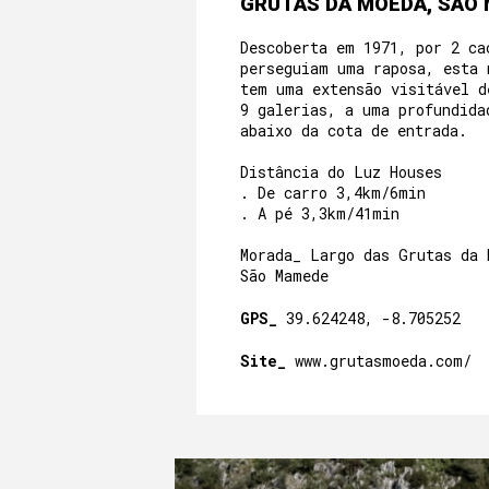
GRUTAS DA MOEDA, SÃO
Descoberta em 1971, por 2 ca
perseguiam uma raposa, esta 
tem uma extensão visitável d
9 galerias, a uma profundida
abaixo da cota de entrada.
Distância do Luz Houses
. De carro 3,4km/6min
. A pé 3,3km/41min
Morada_ Largo das Grutas da 
São Mamede
GPS_
39.624248, -8.705252
Site_
www.grutasmoeda.com/