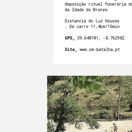
deposição ritual funerária d
da Idade do Bronze.
Distancia do Luz Houses
. De carro 11,4km/15min
GPS_
39.640101, -8.762982
Site_
www.cm-batalha.pt