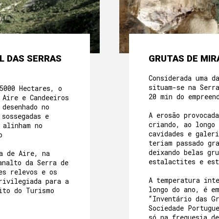
L DAS SERRAS
GRUTAS DE MIRA
Considerada uma d
situam-se na Serr
5000 Hectares, o
20 min do empreen
 Aire e Candeeiros
 desenhado no
A erosão provocada
 sossegadas e
criando, ao longo
 alinham no
cavidades e galeri
io
teriam passado gr
deixando belas gr
a de Aire, na
estalactites e es
analto da Serra de
es relevos e os
A temperatura int
rivilegiada para a
longo do ano, é e
ito do Turismo
“Inventário das G
Sociedade Portugu
só na freguesia d