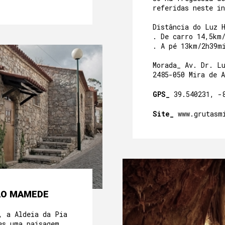
referidas neste in
Distância do Luz 
. De carro 14,5km
. A pé 13km/2h39m
Morada_ Av. Dr. L
2485-050 Mira de A
GPS_
39.540231, -
Site_
www.grutasm
SÃO MAMEDE
, a Aldeia da Pia
es uma paisagem