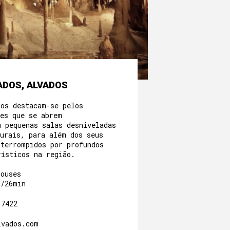
S DE ALVADOS, ALVADOS
dos destacam-se pelos
res que se abrem
m pequenas salas desniveladas
turais, para além dos seus
nterrompidos por profundos
rísticos na região.
Houses
m/26min
.7422
lvados.com