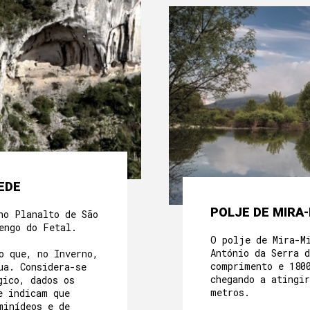
EDE
POLJE DE MIRA
no Planalto de São
uengo do Fetal.
O polje de Mira-M
António da Serra 
o que, no Inverno,
comprimento e 180
ua. Considera-se
chegando a atingi
gico, dados os
metros.
e indicam que
minídeos e de