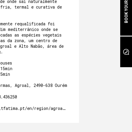
BOOK YOUR STAY
 de onde sai naturalmente
 fria, termal e curativa de
emente requalificada foi
dim mediterrânico onde se
icadas as espécies vegetais
cas da zona, um centro de
groal e Alto Nabão, área de
g.
Houses
/15min
05min
ermas, Agroal, 2490-638 Ourém
8.436250
itfatima.pt/en/region/agroal-nature-park/