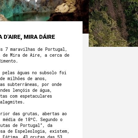
 D'AIRE, MIRA DÁIRE
as 7 maravilhas de Portugal,
a de Mira de Aire, a cerca de
dimento.
 pelas águas no subsolo foi
 de milhões de anos,
as subterrâneas, por onde
andes lençóis de água,
utas com espetaculares
talagmites.
erior das grutas, abertas ao
m média de 18ºC. Segundo o
rutas de Portugal”, da
esa de Espeleologia, existem,
e Fátima, 43 grutas das 53