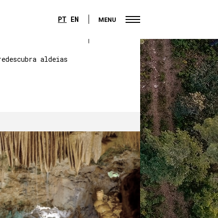
PT
EN
MENU
PT
EN
MENU
redescubra aldeias