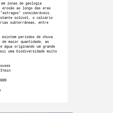
 em zonas de geologia
a erosão ao longo das eras
 "estragos" consideráveis.
astante solúvel, o calcário
rias subterrâneas, entre
o existem períodos de chuva
e de maior quantidade, as
de água originando um grande
ssui uma biodiversidade muito
Houses
/31min
8889
u