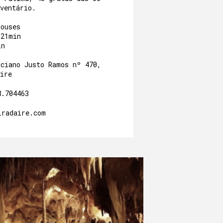
ventário.
Houses
/21min
in
uciano Justo Ramos nº 470,
ire
8.704463
iradaire.com