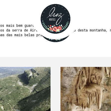
NATUREZA
dos mais bem guardados.
tos da serra de Aire, perca-se no amago desta montanha, 
mas das mais belas praias fluviais.