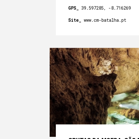
GPS_
39.597285, -8.716269
Site_
www.cm-batalha.pt