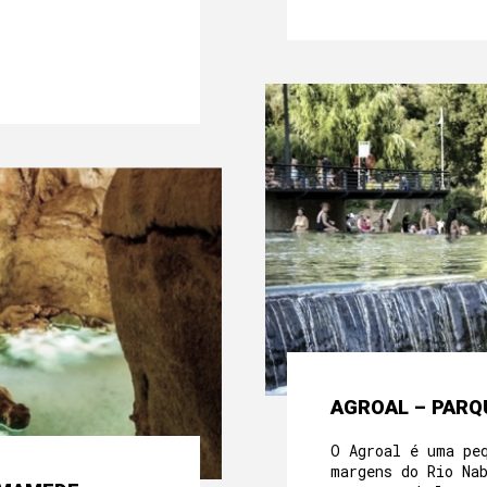
SOBRE NÓS
A NOSSA HERANÇA
MÃE-CASA
QUARTOS
AGROAL – PARQ
A NOSSA COMIDA
O Agroal é uma pe
margens do Rio Na