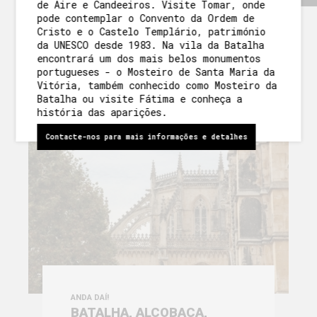
de Aire e Candeeiros. Visite Tomar, onde
pode contemplar o Convento da Ordem de
SABER MAIS
À NOSSA VOLTA
Cristo e o Castelo Templário, património
da UNESCO desde 1983. Na vila da Batalha
PROGRAMAS E ATIVIDADES
encontrará um dos mais belos monumentos
portugueses - o Mosteiro de Santa Maria da
Vitória, também conhecido como Mosteiro da
GALERIA
Batalha ou visite Fátima e conheça a
história das aparições.
Contacte-nos para mais informações e detalhes
ANDA DAÍ!
BATALHA, ALCOBAÇA,