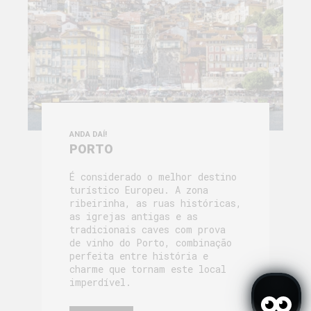
ANDA DAÍ!
PORTO
É considerado o melhor destino
turístico Europeu. A zona
ribeirinha, as ruas históricas,
as igrejas antigas e as
tradicionais caves com prova
de vinho do Porto, combinação
perfeita entre história e
charme que tornam este local
imperdível.