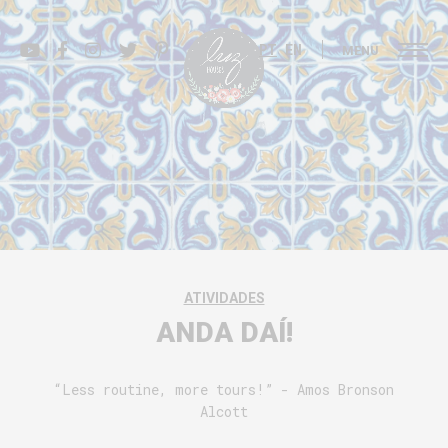
PT
EN
MENU
ATIVIDADES
ANDA DAÍ!
“Less routine, more tours!” - Amos Bronson
Alcott